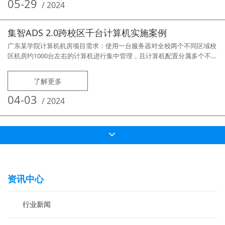
保护卡管理，但由于机房多、且计算机分属不同批次，型号复杂，维护管
05-29
/
2024
理非常辛苦，
集智ADS 2.0跨校区千台计算机实施案例
广东某学院计算机机房项目需求：使用一台服务器对全校两个不同区域校
区机房约1000台左右的计算机进行集中管理，且计算机配置分属多个不同
类别型号，要求可以通过统一的管理平台对所有计算机进行开关机、远程
维护等工作。针对客户的项目管理需求，东方亿盟采用旗下的《集智ADS
了解更多
桌面云管理系统2.0》软件用于项目建设，集智ADS2.0的全新管理功能可
完全满足客户所有实际需求，项目实现如下功能：实现统一部署镜像、一
04-03
/
2024
键
资讯中心
行业新闻