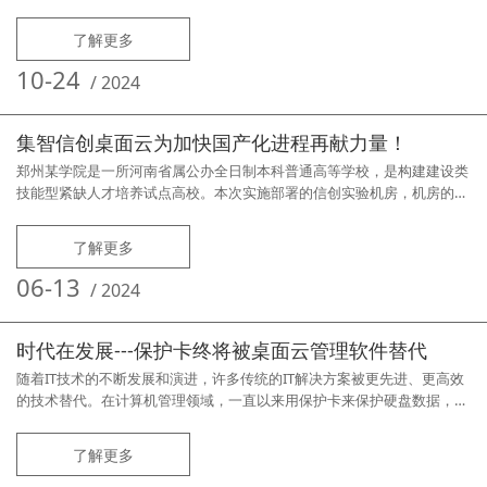
了解更多
10-24
/
2024
集智信创桌面云为加快国产化进程再献力量！
郑州某学院是一所河南省属公办全日制本科普通高等学校，是构建建设类
技能型紧缺人才培养试点高校。本次实施部署的信创实验机房，机房的服
务器和学生机均为采用国产ARM架构CPU的计算机，操作系统为国产麒麟
操作系统。
了解更多
06-13
/
2024
时代在发展---保护卡终将被桌面云管理软件替代
随着IT技术的不断发展和演进，许多传统的IT解决方案被更先进、更高效
的技术替代。在计算机管理领域，一直以来用保护卡来保护硬盘数据，防
止用户误操作或非法访问而导致的数据丢失损坏。然而，随着云计算技术
的普及，桌面云管理软件为计算机的集中管理带来了许多新的可能。北京
了解更多
某职业学校计算机机房有近千台计算机，分属于多个机房，一直以来采用