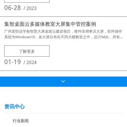
网远程部署与管控。产品主要功能特点超强网络部署管理能力支持
06-28
/
2023
集智桌面云多媒体教室大屏集中管控案例
广州某职业学校智慧大屏桌面云建设项目，硬件采用希沃大屏，软件操作
系统为Windows10，各大屏分布在不同大楼教室之中，总计94台，所有
大屏通过中心机房的一台服务器进行集中管理，实现对教室大屏的统一运
维。学校需求：需要能将四个不同批次不同配置的教学大屏使用一套桌面
了解更多
云管理系统集中管控，并且要求用同一模板管理；安装希沃相关软件（希
沃集控，课堂助手，希沃管家，班级优化大师，希沃易课堂，希沃白板
01-19
/
2024
等）；安装
资讯中心
行业新闻