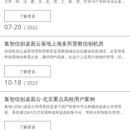
大学，经、法、教、文、史、理、工、医、管、艺等10个学科专业众多：
64个专业设备众多：全校PC终端设备饱有量超过10000台需求痛点院系众
多，每个院系机房维护老师2-3位专业众多：64个专业，单台终端系统切
了解更多
换需要支持近50个操作系统设备众多：机房维护老师疲于奔命，网络庞
大、复杂完成效果方案应用产品集智ADS桌面云管理系统集中管
07-20
/
2022
集智信创桌面云落地上海多所普教信创机房
信创机房云桌面管理智慧教室是普教领域信息化建设的新潮流，从管理者
和使用者的角度出发，秉持简约风格，在设计上采用方便维护管理，经济
实用，绿色环保的设计理念，解决了以往电子教室使用中诸多困扰，同时
使管理和运行更加稳定，系统更加安全易管理。上海多所高中紧跟建设潮
了解更多
流，通过《集智信创桌面云管理》软件完美实现了桌面云管理型的信创智
慧教室。【硬件平台】服务器：联想服务器（SR590）终端机：联想开天
10-18
/
2023
M630Z（
集智信创桌面云-北京重点高校用户案例
集智( 信创 )桌面云管理系统是基于国产软硬件平台构建的桌面云管理系
统。系统通过B/S方式实现终端和桌面的集中化、简单化和智能化管理，
降低国产终端和国产操作系统管理难度和维护工作量。软硬件全面国产化
适配，同时兼容传统X86平台和Windows系统及应用，支持软硬件异构融
了解更多
合管理，业界首创互联网远程部署，支持4G、5G移动互联网、Wi-Fi无线