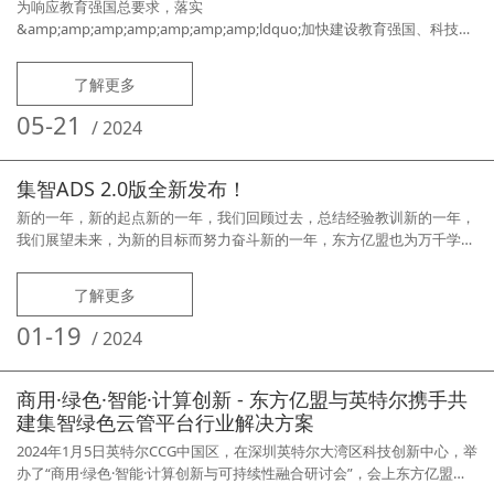
为响应教育强国总要求，落实
&amp;amp;amp;amp;amp;amp;amp;ldquo;加快建设教育强国、科技强
国、人才强国&amp;amp;amp;amp;amp;amp;amp;rdquo;部署，提升中
西部计算机高等教育质量，教育部高等学校计算机类专业教学指导委员会
了解更多
系统能力研究专家组现邀请相关高校和企业共同发起成立中西部高校关键
计算技术人才培养共同体（以下简称
05-21
/
2024
&amp;amp;amp;amp;amp;amp;amp;ldquo;共同体
&amp;amp;amp;amp;amp;amp;amp;rdquo;）。共同体以推动中西部关
键计算技术人才培养为宗旨，根据我国信息产业发展的需要，通过优势专
集智ADS 2.0版全新发布！
业协同建设、一流课程引领协同、高水平师资提升培训、数字化资源充分
新的一年，新的起点新的一年，我们回顾过去，总结经验教训新的一年，
我们展望未来，为新的目标而努力奋斗新的一年，东方亿盟也为万千学校
信息中心管理者带来了重磅福音！——我们的集智ADS桌面云管理系统全
面升级了！此次重大升级是我们亿盟研发同仁用日日夜夜的辛勤劳动和不
了解更多
懈努力换来的，此次集智ADS桌面云管理系统全新升级是为更好地服务广
大亿盟用户而做出的一次重大技术革新！【UI全面升级——美观大方】东
01-19
/
2024
方亿盟集智
商用·绿色·智能·计算创新 - 东方亿盟与英特尔携手共
建集智绿色云管平台行业解决方案
2024年1月5日英特尔CCG中国区，在深圳英特尔大湾区科技创新中心，举
办了“商用·绿色·智能·计算创新与可持续性融合研讨会”，会上东方亿盟作