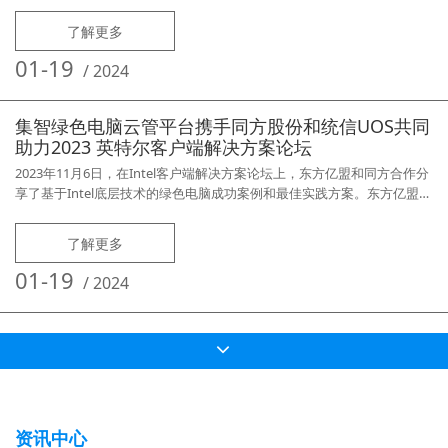
为绿色云管平台方案的提供商，进行了基于英特尔绿色电脑技术框架的云
管平台的商用行业解决方案分享。集智绿色云管平台可帮助行业用户对终
了解更多
端设备的绿色节能数据、软硬件资产数据和设备使用率等数据进行统计分
析及可视化平台展示，支持智能化和场景化的自动节能控制，以及实时的
01-19
/
2024
远
集智绿色电脑云管平台携手同方股份和统信UOS共同
助力2023 英特尔客户端解决方案论坛
2023年11月6日，在Intel客户端解决方案论坛上，东方亿盟和同方合作分
享了基于Intel底层技术的绿色电脑成功案例和最佳实践方案。东方亿盟联
合同方绿色电脑及国产统信UOS操作系统，共同打造采用绿色电脑的企业
如何减少碳排放、提高能源效率、降低成本的案例，为用户提供集节能减
了解更多
排、可视化数据分析与一体的联合解决方案。东方亿盟多年来一直致力于
大规模计算机的运维管理，公司依托Intel绿色电脑底层技术，
01-19
/
2024
资讯中心