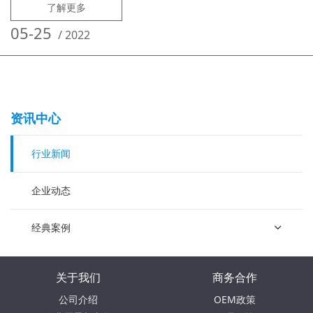
增长了近3倍，一直保持两位数的高增长。增长背后的秘诀是什么？2012
了解更多
年以前，在全球信息产业蓬勃发展的大潮下，我国主动融入全球软件产业
链分工，各行业信息化应用需求旺盛，软件产业保持高速增长，却长
05-25
/
2022
资讯中心
行业新闻
企业动态
经典案例
关于我们
商务合作
公司介绍
OEM政策