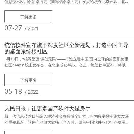
信息技术应用创新桌面云（简称信创桌面云）发展论坛在北京开幕。北京
大学教授、工业和信息化部原副部长杨学山，中国信息学会副会长何华
康、中国电子信息产业发展研究院副院长黄子河、工业和信息化部信息技
了解更多
术发展司处长史惠康、中国电子工业标准化技术协会信息技术应用创新工
作委员会（简称信创工委会）副秘书长王莉出席会议。本次论坛以“融合
07-27
/
2021
发展，共建生
统信软件宣布旗下深度社区全新规划，打造中国主导
的桌面系统根社区
5月18日，“根深繁茂 源创无限”——打造立足中国 面向全球的桌面系统根
社区deepin线上发布会，在北京成功举办。会上，统信软件宣布，将以深
度（deepin）社区为基础，建设立足中国、面向全球的桌面操作系统根社
区，打造中国桌面操作系统的根系统。资料显示，深度（deepin）社区隶
了解更多
属于统信软件，自2008年建立以来，已经持续发展了15年，是国内规模
最大、历史最悠久、活跃度最高的开源操作系统社区之一
05-18
/
2022
人民日报：让更多国产软件大显身手
新一代信息技术日益融入经济社会各领域全过程，作为数字经济蓬勃发展
的重要底座，软件产业做大做强正当其时。回首中国软件业10年的发展历
程，行业业务收入从2012年的约2.5万亿元增长至2021年的约9.5万亿元，