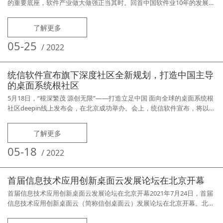
的重要底座，软件产业做大做强正当其时。回首中国软件业10年的发展历
程，行业业务收入从2012年的约2.5万亿元增长至2021年的约9.5万亿元，
增长了近3倍，一直保持两位数的高增长。增长背后的秘诀是什么？2012
了解更多
年以前，在全球信息产业蓬勃发展的大潮下，我国主动融入全球软件产业
链分工，各行业信息化应用需求旺盛，软件产业保持高速增长，却长
05-25
/
2022
统信软件宣布旗下深度社区全新规划，打造中国主导
的桌面系统根社区
5月18日，“根深繁茂 源创无限”——打造立足中国 面向全球的桌面系统根
社区deepin线上发布会，在北京成功举办。会上，统信软件宣布，将以深
度（deepin）社区为基础，建设立足中国、面向全球的桌面操作系统根社
区，打造中国桌面操作系统的根系统。资料显示，深度（deepin）社区隶
了解更多
属于统信软件，自2008年建立以来，已经持续发展了15年，是国内规模
最大、历史最悠久、活跃度最高的开源操作系统社区之一
05-18
/
2022
首届信息技术应用创新桌面云发展论坛在北京开幕
首届信息技术应用创新桌面云发展论坛在北京开幕2021年7月24日，首届
信息技术应用创新桌面云（简称信创桌面云）发展论坛在北京开幕。北京
大学教授、工业和信息化部原副部长杨学山，中国信息学会副会长何华