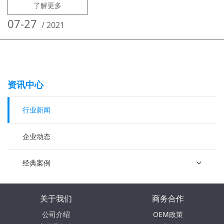
康、中国电子信息产业发展研究院副院长黄子河、工业和信息化部信息技
了解更多
术发展司处长史惠康、中国电子工业标准化技术协会信息技术应用创新工
作委员会（简称信创工委会）副秘书长王莉出席会议。本次论坛以“融合
07-27
/
2021
发展，共建生
资讯中心
行业新闻
企业动态
经典案例
关于我们
商务合作
公司介绍
OEM政策