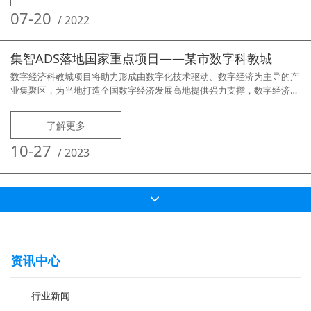
维护工作自动修改终端机器名、终端IP考试系统平时隐藏、考试时放出网
07-20
/
2022
络拓扑图完
集智ADS落地国家重点项目——某市数字科教城
数字经济科教城项目将助力形成由数字化技术驱动、数字经济为主导的产
业集聚区，为当地打造全国数字经济发展高地提供强力支撑，数字经济科
教城是当地首个专业数字经济产业园，总投资达数亿元，是集数字经济企
业总部基地、数字经济产业集聚区、数字经济新零售电商基地、产教融合
了解更多
科研成果转换器等多个板块为一体的国家重点项目。项目建设的电子商务
实训室选择集智（ADS）桌面云管理系统作为集中控制平台，并实现教学
10-27
/
2023
广播及演示等电
资讯中心
行业新闻