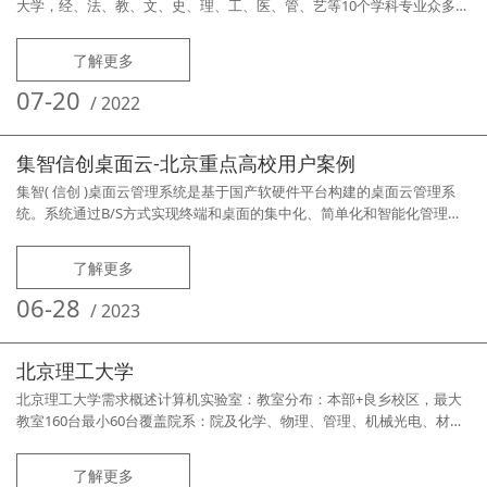
大学，经、法、教、文、史、理、工、医、管、艺等10个学科专业众多：
64个专业设备众多：全校PC终端设备饱有量超过10000台需求痛点院系众
多，每个院系机房维护老师2-3位专业众多：64个专业，单台终端系统切
了解更多
换需要支持近50个操作系统设备众多：机房维护老师疲于奔命，网络庞
大、复杂完成效果方案应用产品集智ADS桌面云管理系统集中管
07-20
/
2022
集智信创桌面云-北京重点高校用户案例
集智( 信创 )桌面云管理系统是基于国产软硬件平台构建的桌面云管理系
统。系统通过B/S方式实现终端和桌面的集中化、简单化和智能化管理，
降低国产终端和国产操作系统管理难度和维护工作量。软硬件全面国产化
适配，同时兼容传统X86平台和Windows系统及应用，支持软硬件异构融
了解更多
合管理，业界首创互联网远程部署，支持4G、5G移动互联网、Wi-Fi无线
网远程部署与管控。产品主要功能特点超强网络部署管理能力支持
06-28
/
2023
北京理工大学
北京理工大学需求概述计算机实验室：教室分布：本部+良乡校区，最大
教室160台最小60台覆盖院系：院及化学、物理、管理、机械光电、材
料、宇航等共10个学院覆盖场景：计算机教学、考试、自由上机需求痛点
各校区间距离远、来回需要半天时间终端全使用硬件还原卡、接触不良，
了解更多
开机拔插、停机停课进行维护、更新升级维护老师经常需要下班时间进行