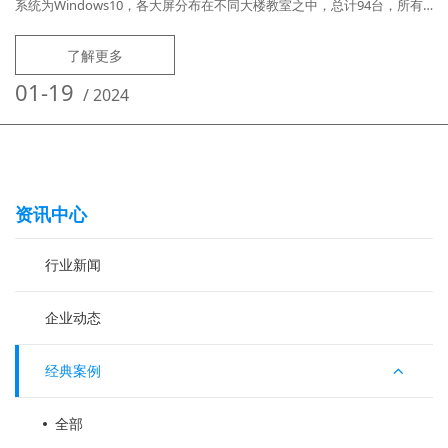
系统为Windows10，各大屏分布在不同大楼教室之中，总计94台，所有
大屏通过中心机房的一台服务器进行集中管理，实现对教室大屏的统一运
维。学校需求：需要能将四个不同批次不同配置的教学大屏使用一套桌面
了解更多
云管理系统集中管控，并且要求用同一模板管理；安装希沃相关软件（希
沃集控，课堂助手，希沃管家，班级优化大师，希沃易课堂，希沃白板
01-19
/
2024
等）；安装
资讯中心
行业新闻
企业动态
经典案例
全部