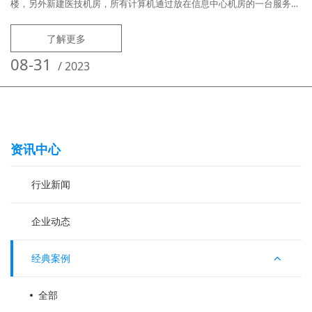
楼，另外新建医技机房，所有计算机通过放在信息中心机房的一台服务器
进行集中管理，实现对机房和各科室电脑进行统一运维。用户需求痛点：
医院内网使用外来USB存储，经常造成外来病毒入侵，全网瘫痪，运维人
了解更多
员无法断网逐一排查，造成无法彻底处理和清除病毒；科室机器常年不敢
关机、重启，怕关机、重启后计算机无法正常使用；各科室计算机需连接
08-31
/
2023
不同的本地或网
资讯中心
行业新闻
企业动态
经典案例
全部