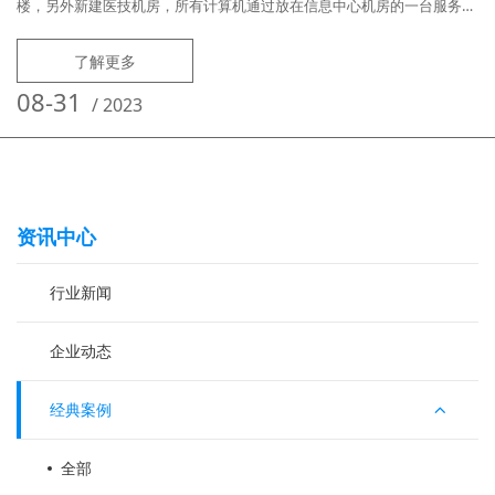
楼，另外新建医技机房，所有计算机通过放在信息中心机房的一台服务器
进行集中管理，实现对机房和各科室电脑进行统一运维。用户需求痛点：
医院内网使用外来USB存储，经常造成外来病毒入侵，全网瘫痪，运维人
了解更多
员无法断网逐一排查，造成无法彻底处理和清除病毒；科室机器常年不敢
关机、重启，怕关机、重启后计算机无法正常使用；各科室计算机需连接
08-31
/
2023
不同的本地或网
资讯中心
行业新闻
企业动态
经典案例
全部