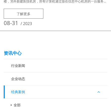
楼，另外新建医技机房，所有计算机通过放在信息中心机房的一台服务器
进行集中管理，实现对机房和各科室电脑进行统一运维。用户需求痛点：
医院内网使用外来USB存储，经常造成外来病毒入侵，全网瘫痪，运维人
了解更多
员无法断网逐一排查，造成无法彻底处理和清除病毒；科室机器常年不敢
关机、重启，怕关机、重启后计算机无法正常使用；各科室计算机需连接
08-31
/
2023
不同的本地或网
资讯中心
行业新闻
企业动态
经典案例
全部