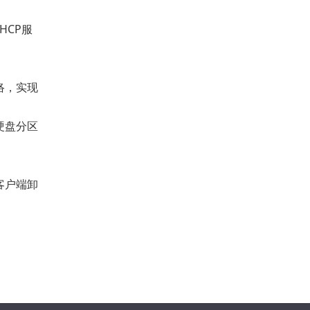
HCP服
络，实现
硬盘分区
客户端卸