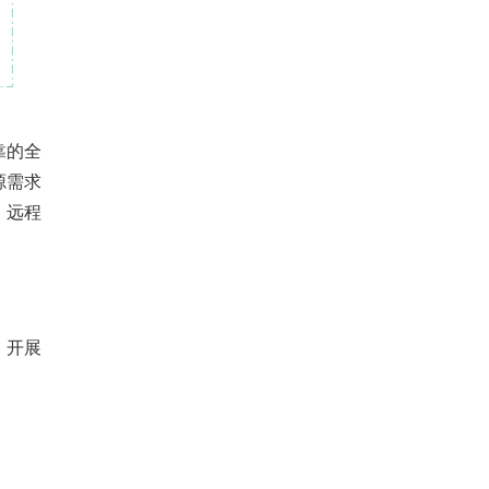
靠的全
源需求
，远程
，开展