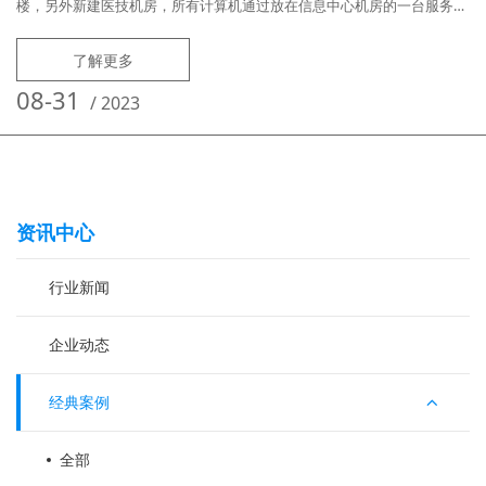
楼，另外新建医技机房，所有计算机通过放在信息中心机房的一台服务器
进行集中管理，实现对机房和各科室电脑进行统一运维。用户需求痛点：
医院内网使用外来USB存储，经常造成外来病毒入侵，全网瘫痪，运维人
了解更多
员无法断网逐一排查，造成无法彻底处理和清除病毒；科室机器常年不敢
关机、重启，怕关机、重启后计算机无法正常使用；各科室计算机需连接
08-31
/
2023
不同的本地或网
资讯中心
行业新闻
企业动态
经典案例
全部