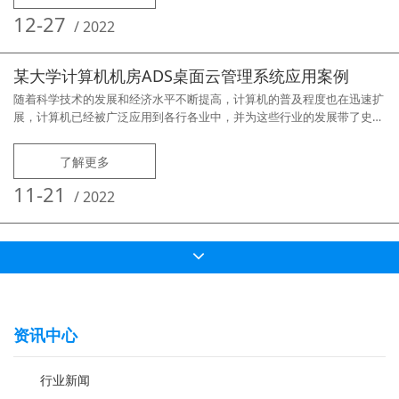
机）推荐方案：集智（ADS）桌面云管理系统拓扑如下：现场实景拍摄：
（图一）（图二）
12-27
/
2022
某大学计算机机房ADS桌面云管理系统应用案例
随着科学技术的发展和经济水平不断提高，计算机的普及程度也在迅速扩
展，计算机已经被广泛应用到各行各业中，并为这些行业的发展带了史无
前例的推动作用。在教育方面，计算机应用技术已经成为大部分专业的基
础学科，同时学校计算机教学机房也日益多了起来。信息化管理的工作的
了解更多
困度，也随之而来。所以高效的机房管理软件，也随之而生。 某大学现
有计算机机房8个，在同一楼宇不同楼层，几百台的计算
11-21
/
2022
资讯中心
行业新闻