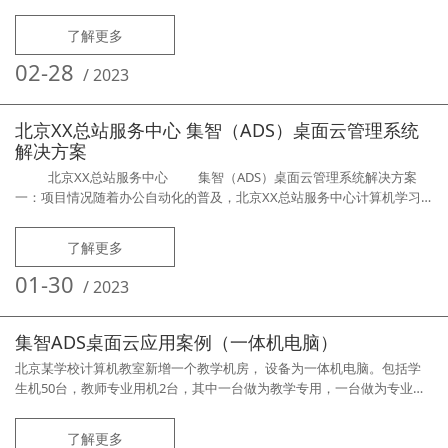
了解更多
02-28
/
2023
北京XX总站服务中心 集智（ADS）桌面云管理系统
解决方案
北京XX总站服务中心 集智（ADS）桌面云管理系统解决方案
一：项目情况随着办公自动化的普及，北京XX总站服务中心计算机学习
中心承担整个北京该系统内人员的计算机培训、学习、练习的重任，该学
习中心响应国家要求全部替换为自主可控的国产计算机，由于采用的是国
了解更多
产计算机，懂且熟悉的技术维护人员很少，由于该中心承担的任务繁多，
这样对计算机的维护管理就极为困难，必需寻求一个
01-30
/
2023
集智ADS桌面云应用案例（一体机电脑）
北京某学校计算机教室新增一个教学机房， 设备为一体机电脑。包括学
生机50台，教师专业用机2台，其中一台做为教学专用，一台做为专业考
试用。用户要求：1、保留原系统及软件（正版windows 11和office等软
件）2、统一管理、维护操作简单、易学易懂3、设备多重冗余（两台老师
了解更多