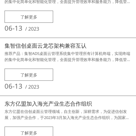
的集中化简单化和智能化管理，全面提升管理效率和服务能力，降低管理
难度，减少维护工作量。‍集智信创桌面云管理系统基于国产软硬件平台构
建的桌面云管理系统，全面支持国产龙芯、兆芯、飞腾、鲲鹏等国产
了解更多
x86、ARM架构的CPU及相应操作系统。集智VA应用云平台通过VA跨平台
协议，将Windows应用迁移到国产硬件和国产操作系统下使用，为信创
06-13
/
2023
平
集智信创桌面云龙芯架构兼容互认
推荐产品：集智ADS桌面云管理系统集中管理所有计算机终端，实现终端
的集中化简单化和智能化管理，全面提升管理效率和服务能力，降低管理
难度，减少维护工作量。‍集智信创桌面云管理系统基于国产软硬件平台构
建的桌面云管理系统，全面支持国产龙芯、兆芯、飞腾、鲲鹏等国产
了解更多
x86、ARM架构的CPU及相应操作系统。集智VA应用云平台通过VA跨平台
协议，将Windows应用迁移到国产硬件和国产操作系统下使用，为信创
06-13
/
2023
平
东方亿盟加入海光产业生态合作组织
东方亿盟在信创桌面云管理领域，自主创新，深耕需求，为促进信创发
展，加强产业合作，于2023年3月加入海光产业生态合作组织，为国家信
创全面推进工作再次添砖加瓦！光合组织是围绕国产通用计算平台，联合
产业链上下游企业、高校、科研院所、行业企业等相关创新力量，实现协
了解更多
同技术攻关，共同打造安全、好用、开放的产品与解决方案，并开展测试