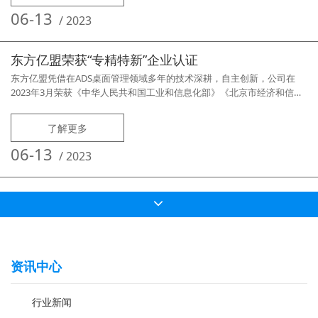
认证、技术培训、方案孵化、应用示范、推广交流等系列活动，促进合作
06-13
/
2023
组织成员的共同
东方亿盟荣获“专精特新”企业认证
东方亿盟凭借在ADS桌面管理领域多年的技术深耕，自主创新，公司在
2023年3月荣获《中华人民共和国工业和信息化部》《北京市经济和信息
化局》认可，成为北京市“专精特新”认证企业。“专精特精”是指采用专项
技术生产专用性强的产品；通过精细化管理，精心设计生产精良的产品；
了解更多
采用独特的工艺、技术等生产具有地域特点或具有特殊功能的产品；依靠
自主创新生产具有自主知识产权的高新技术产品。推荐产品：集智ADS桌
06-13
/
2023
面云管
资讯中心
行业新闻