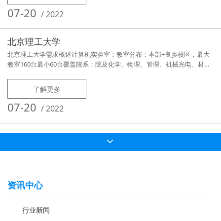
进行维护、耗费大量时间、精力、仍无法及时满足部分课程及实验需求终
07-20
/
2022
端设备状
北京理工大学
北京理工大学需求概述计算机实验室：教室分布：本部+良乡校区，最大
教室160台最小60台覆盖院系：院及化学、物理、管理、机械光电、材
料、宇航等共10个学院覆盖场景：计算机教学、考试、自由上机需求痛点
各校区间距离远、来回需要半天时间终端全使用硬件还原卡、接触不良，
了解更多
开机拔插、停机停课进行维护、更新升级维护老师经常需要下班时间进行
维护工作自动修改终端机器名、终端IP考试系统平时隐藏、考试时放出网
07-20
/
2022
络拓扑图完
资讯中心
行业新闻