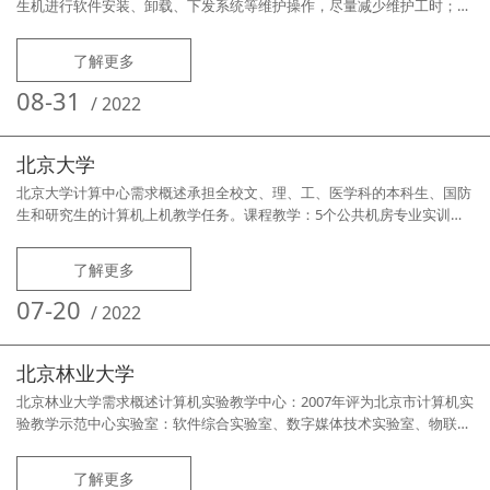
生机进行软件安装、卸载、下发系统等维护操作，尽量减少维护工时；2.
每个机房承担不同的教学实验任务，按需配置环境安装软件；3.考试系统
和教学系统隔离并能快速切换。需求痛点1.机房数量多，两名维护老师现
了解更多
场维护困难；2.机房使用的软件及环境都有差异，安装维护时间长；3.电
脑品牌、配置不一、需要利旧，原有同传保护系统效率低下，不能兼容其
08-31
/
2022
他
北京大学
北京大学计算中心需求概述承担全校文、理、工、医学科的本科生、国防
生和研究生的计算机上机教学任务。课程教学：5个公共机房专业实训：3
个专业实训机房考试阅卷：高考、研究生考试、资格考试：托福、雅思、
ATA竞赛、校内培训、招聘考试、自由上机需求痛点所有计算机和网络的
了解更多
使用，都需要通过统一身份认证要求一机多能、多系统、多场景快速切换
上机、教学效果可量化评估机器性能、稳定可靠、全世界的参观中心8个
07-20
/
2022
64位win
北京林业大学
北京林业大学需求概述计算机实验教学中心：2007年评为北京市计算机实
验教学示范中心实验室：软件综合实验室、数字媒体技术实验室、物联网
实验室、网络工程实验室公共实验室：面向全校的计算机公共实验室需求
痛点2015年以前所有机房和实验室全部采用硬件还原卡，遇到更新、传输
了解更多
错误或停电，需要全部重来终端多，人员少， 仅两位管理技术岗的老师