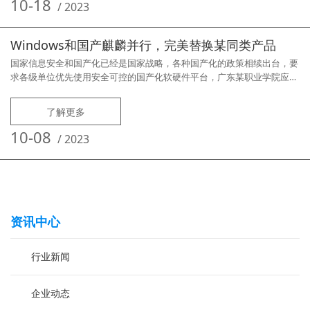
慧教室。【硬件平台】服务器：联想服务器（SR590）终端机：联想开天
10-18
/
2023
M630Z（
Windows和国产麒麟并行，完美替换某同类产品
国家信息安全和国产化已经是国家战略，各种国产化的政策相续出台，要
求各级单位优先使用安全可控的国产化软硬件平台，广东某职业学院应政
策要求，在学院内中建立纯国产化硬件的计算机房供学生教学实训使用。
【硬件平台】服务器：联想服务器（SR590）终端机：联想开天
了解更多
M630Z（兆芯）【用户需求】为满足教学要求，实现Windows到信创操
作系统的平稳过渡，要求实现Windows和信创银河麒麟（Kylin）操作系
10-08
/
2023
统
资讯中心
行业新闻
企业动态