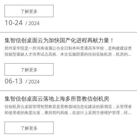
了解更多
10-24
/
2024
集智信创桌面云为加快国产化进程再献力量！
郑州某学院是一所河南省属公办全日制本科普通高等学校，是构建建设类
技能型紧缺人才培养试点高校。本次实施部署的信创实验机房，机房的服
务器和学生机均为采用国产ARM架构CPU的计算机，操作系统为国产麒麟
操作系统。
了解更多
06-13
/
2024
集智信创桌面云落地上海多所普教信创机房
信创机房云桌面管理智慧教室是普教领域信息化建设的新潮流，从管理者
和使用者的角度出发，秉持简约风格，在设计上采用方便维护管理，经济
实用，绿色环保的设计理念，解决了以往电子教室使用中诸多困扰，同时
使管理和运行更加稳定，系统更加安全易管理。上海多所高中紧跟建设潮
了解更多
流，通过《集智信创桌面云管理》软件完美实现了桌面云管理型的信创智