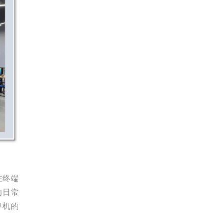
在终端
的日常
算机的