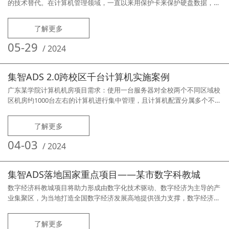
的技术替代。在计算机管理领域，一直以来用保护卡来保护硬盘数据，防
止用户误操作或非法访问而导致的数据丢失损坏。然而，随着云计算技术
的普及，桌面云管理软件为计算机的集中管理带来了许多新的可能。北京
了解更多
某职业学校计算机机房有近千台计算机，分属于多个机房，一直以来采用
保护卡管理，但由于机房多、且计算机分属不同批次，型号复杂，维护管
05-29
/
2024
理非常辛苦，
集智ADS 2.0跨校区千台计算机实施案例
广东某学院计算机机房项目需求：使用一台服务器对全校两个不同区域校
区机房约1000台左右的计算机进行集中管理，且计算机配置分属多个不同
类别型号，要求可以通过统一的管理平台对所有计算机进行开关机、远程
维护等工作。针对客户的项目管理需求，东方亿盟采用旗下的《集智ADS
了解更多
桌面云管理系统2.0》软件用于项目建设，集智ADS2.0的全新管理功能可
完全满足客户所有实际需求，项目实现如下功能：实现统一部署镜像、一
04-03
/
2024
键
集智ADS落地国家重点项目——某市数字科教城
数字经济科教城项目将助力形成由数字化技术驱动、数字经济为主导的产
业集聚区，为当地打造全国数字经济发展高地提供强力支撑，数字经济科
教城是当地首个专业数字经济产业园，总投资达数亿元，是集数字经济企
业总部基地、数字经济产业集聚区、数字经济新零售电商基地、产教融合
了解更多
科研成果转换器等多个板块为一体的国家重点项目。项目建设的电子商务