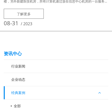
楼，另外新建医技机房，所有计算机通过放在信息中心机房的一台服务器
进行集中管理，实现对机房和各科室电脑进行统一运维。用户需求痛点：
医院内网使用外来USB存储，经常造成外来病毒入侵，全网瘫痪，运维人
了解更多
员无法断网逐一排查，造成无法彻底处理和清除病毒；科室机器常年不敢
关机、重启，怕关机、重启后计算机无法正常使用；各科室计算机需连接
08-31
/
2023
不同的本地或网
资讯中心
行业新闻
企业动态
经典案例
全部